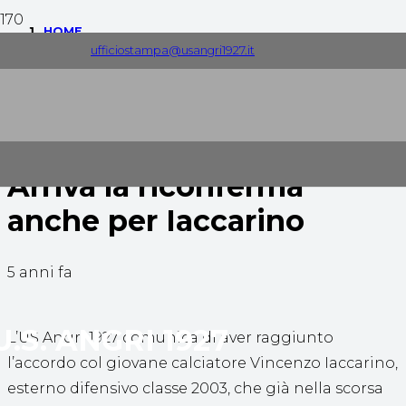
HOME
ufficiostampa@usangri1927.it
COMUNICATI STAMPA
ARRIVA LA RICONFERMA ANCHE PER IACCARINO
Arriva la riconferma
anche per Iaccarino
5 anni fa
U.S. ANGRI 1927
L’US Angri 1927 comunica di aver raggiunto
l’accordo col giovane calciatore Vincenzo Iaccarino,
esterno difensivo classe 2003, che già nella scorsa