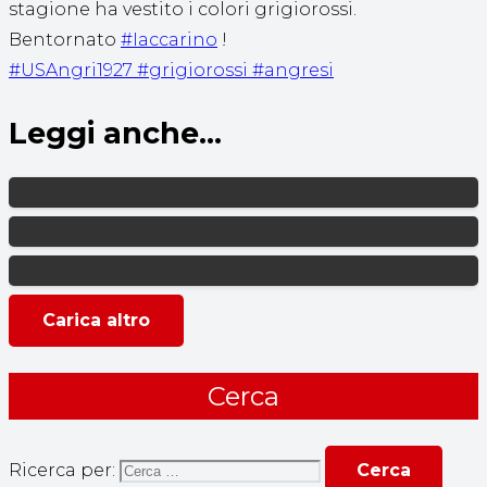
stagione ha vestito i colori grigiorossi.
Bentornato
#Iaccarino
!
#USAngri1927
#grigiorossi
#angresi
Leggi anche...
Carica altro
Cerca
Ricerca per: