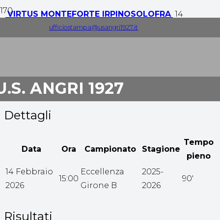
VIRTUS MONTEFORTE IRPINO
SOLOFRA
14
Febbraio 2026
ufficiostampa@usangri1927.it
0
-
2
U.S. ANGRI 1927
Tempo pieno
Dettagli
Tempo
Data
Ora
Campionato
Stagione
pieno
14 Febbraio
Eccellenza
2025-
15:00
90'
2026
Girone B
2026
Risultati